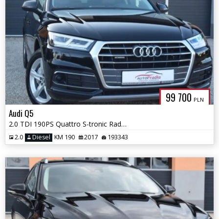
99 700
PLN
Audi Q5
2.0 TDI 190PS Quattro S-tronic Radary Fuul Ledy Keyless-Go Alcantara
2.0
Diesel
KM 190
2017
193343