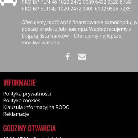
PKO BP PLN 46 1020 2472 0000 6402 0520 8758
PKO BP EUR 42 1020 2472 0000 6002 0525 7235
Oferujemy możliwość finansowanie samochodu, w
postaci kredytu lub leasingu. Współpracujemy z
bogatą listą banków – Oferujemy najlepsze
możliwe warunki.
INFORMACJE
Polityka prywatności
Polityka cookies
Klauzula informacyjna RODO
Reklamacje
GODZINY OTWARCIA