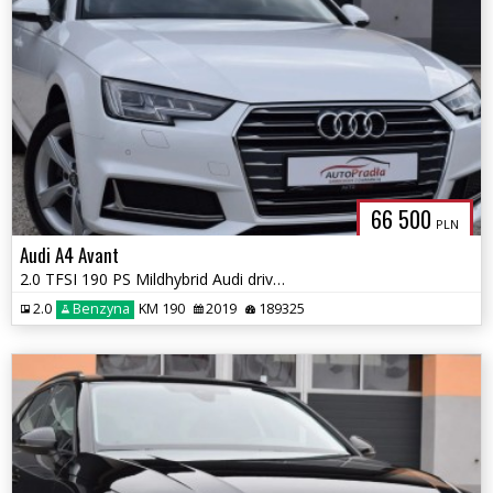
66 500
PLN
Audi A4 Avant
2.0 TFSI 190 PS Mildhybrid Audi drive Select Ledy Navi Matrix
2.0
Benzyna
KM 190
2019
189325