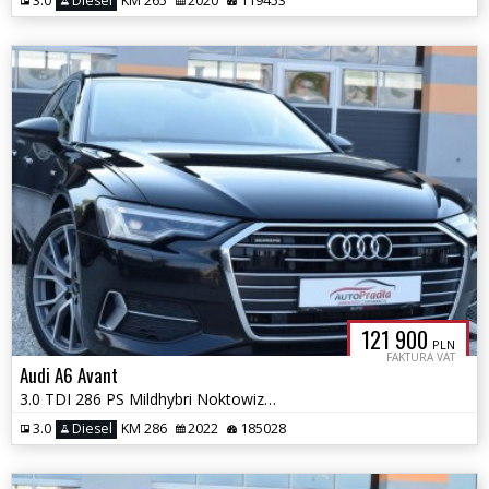
3.0
Diesel
KM 265
2020
119453
121 900
PLN
FAKTURA VAT
Audi A6 Avant
3.0 TDI 286 PS Mildhybri Noktowizor Quattro Pneumatyka Ledy Matrix
3.0
Diesel
KM 286
2022
185028