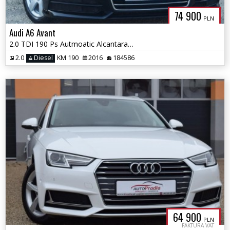
74 900
PLN
Audi A6 Avant
2.0 TDI 190 Ps Autmoatic Alcantara Navigation MMi Plus
2.0
Diesel
KM 190
2016
184586
64 900
PLN
FAKTURA VAT