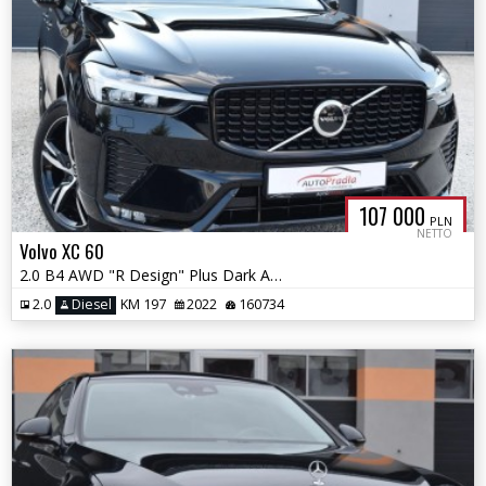
107 000
PLN
NETTO
Volvo XC 60
2.0 B4 AWD "R Design" Plus Dark Automatic Virtual Skóra Navi Ledy
2.0
Diesel
KM 197
2022
160734