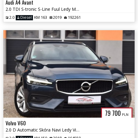
Audi A4 Avant
2.0 TDI S-tronic S-Line Fuul Ledy Matrix Łopatki VAT-23%
2.0
Diesel
KM 163
2019
192261
79 700
PLN
Volvo V60
2.0 D Automatic Skóra Navi Ledy Virtual Kamera