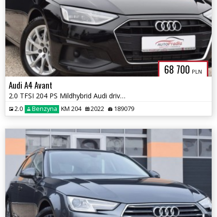
68 700
PLN
Audi A4 Avant
2.0 TFSI 204 PS Mildhybrid Audi drive Select Ledy Navi
2.0
Benzyna
KM 204
2022
189079