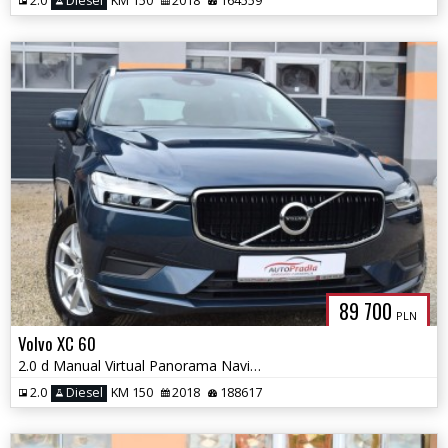
2.0
Diesel
KM 150
2018
164559
89 700
PLN
Volvo XC 60
2.0 d Manual Virtual Panorama Navi Ledy Blis
2.0
Diesel
KM 150
2018
188617