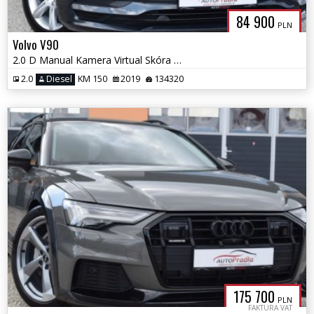
84 900
PLN
Volvo V90
2.0 D Manual Kamera Virtual Skóra Navi Ledy Blis
2.0
Diesel
KM 150
2019
134320
175 700
PLN
FAKTURA VAT