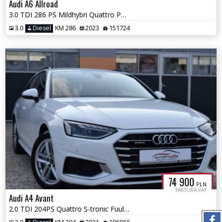
Audi A6 Allroad
3.0 TDI 286 PS Mildhybri Quattro Pneumatyka Ledy Matrix Webasto
3.0
Diesel
KM 286
2023
151724
74 900
PLN
FAKTURA VAT
Audi A4 Avant
2.0 TDI 204PS Quattro S-tronic Fuul Ledy Matrix Łopatki VAT-23%