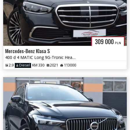
309 000
PLN
Mercedes-Benz Klasa S
400 d 4 MATIC Long 9G-Tronic Head-up Dociągi Hej Mercedes
2.9
Diesel
KM 330
2021
113000