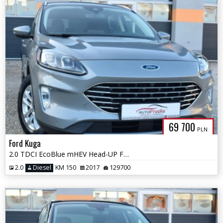
69 700
PLN
Ford Kuga
2.0 TDCI EcoBlue mHEV Head-UP Fuul Ledy kamera Navi Alum#
2.0
Diesel
KM 150
2017
129700