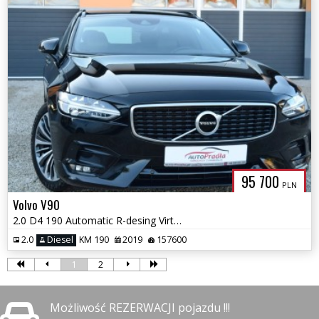
95 700
PLN
Volvo V90
2.0 D4 190 Automatic R-desing Virtual Skóra Navi Ledy Blis
2.0
Diesel
KM 190
2019
157600
1
2
Możliwość REZERWACJI pojazdu !!!