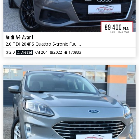
89 400
PLN
FAKTURA VAT
Audi A4 Avant
2.0 TDI 204PS Quattro S-tronic Fuul Ledy Matrix Łopatki VAT-23%
2.0
Diesel
KM 204
2022
170933