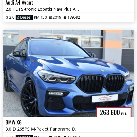
Audi A4 Avant
2.0 TDI S-tronic Łopatki Navi Plus Audi Connect FAKTURA VAT-23%
2.0
Diesel
KM 150
2019
189592
263 600
PLN
BMW X6
3.0 D 265PS M-Pakiet Panorama Dociągi Pneumatyka Ledy