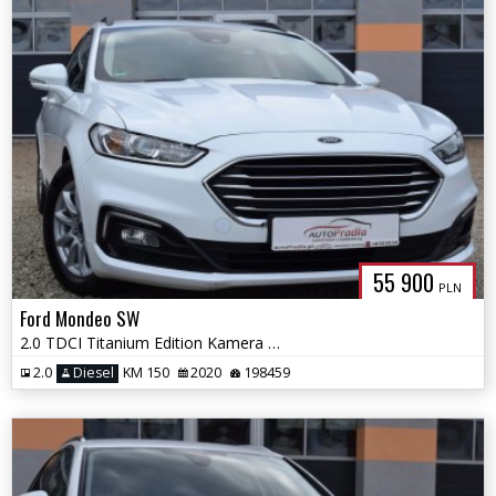
55 900
PLN
Ford Mondeo SW
2.0 TDCI Titanium Edition Kamera Navi Alum Pdc
2.0
Diesel
KM 150
2020
198459