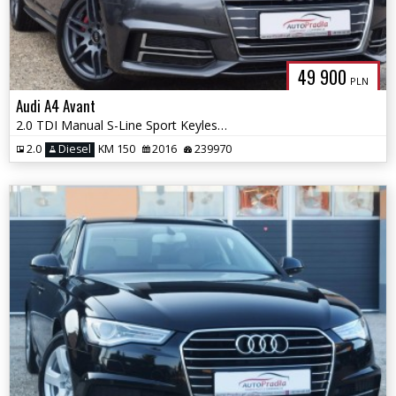
49 900
PLN
Audi A4 Avant
2.0 TDI Manual S-Line Sport Keyless-Go Ledy Navi
2.0
Diesel
KM 150
2016
239970