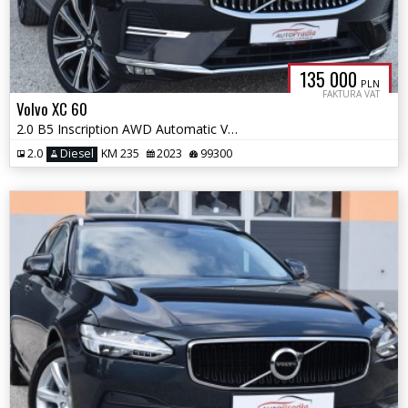
135 000
PLN
FAKTURA VAT
Volvo XC 60
2.0 B5 Inscription AWD Automatic Virtual Panorama Navi Ledy
2.0
Diesel
KM 235
2023
99300