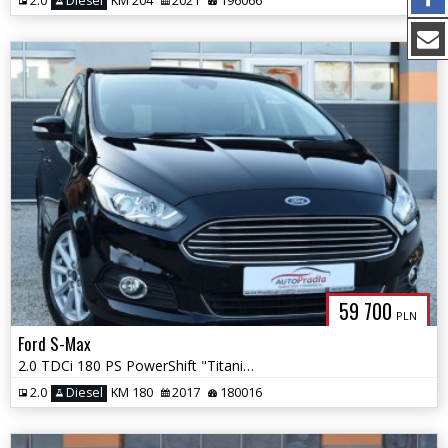
2.0
Diesel
KM 204
2021
196066
59 700
PLN
Ford S-Max
2.0 TDCi 180 PS PowerShift "Titanium" Sony Ledy Navi
2.0
Diesel
KM 180
2017
180016