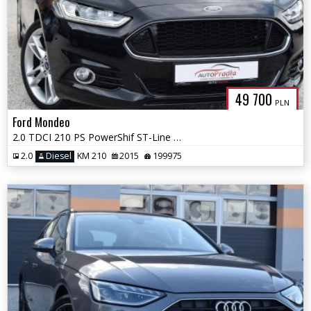
49 700
PLN
Ford Mondeo
2.0 TDCI 210 PS PowerShif ST-Line Fuul Ledy kamera Łopatki Navi Sony
2.0
Diesel
KM 210
2015
199975