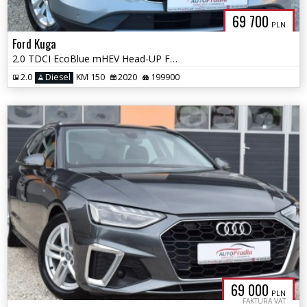
69 700
PLN
Ford Kuga
2.0 TDCI EcoBlue mHEV Head-UP Fuul Ledy kamera Navi Alum
2.0
Diesel
KM 150
2020
199900
69 000
PLN
FAKTURA VAT