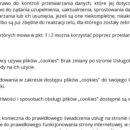
prawo do kontroli przetwarzania danych, które jej dotyc
awo do żądania uzupełnienia, uaktualnienia, sprostowania 
rzania lub ich usunięcia, jeżeli są one niekompletne, nieak
o są już zbędne do realizacji celu, dla którego zostały zebr
o których mowa w pkt. 1 i 2 można korzystać poprzez przesł
cy używa plików „cookies”. Brak zmiany po stronie Usługob
y na ich użycie.
dowania w zakresie dostępu plików „cookies” do swojego 
ki.
żliwości i sposobach obsługi plików „cookies” dostępne s
est konieczna do prawidłowego świadczenia usług na stronie 
ne do prawidłowego funkcjonowania strony internetowej, w