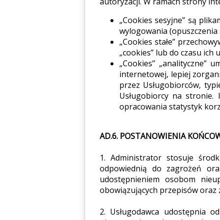
autoryzacji. W ramach strony int
„Cookies sesyjne” są pli
wylogowania (opuszczenia s
„Cookies stałe” przechow
„cookies” lub do czasu ich
„Cookies” „analityczne” u
internetowej, lepiej zorga
przez Usługobiorców, typie
Usługobiorcy na stronie. 
opracowania statystyk korz
AD.6. POSTANOWIENIA KOŃCO
1. Administrator stosuje śro
odpowiednią do zagrożeń oraz
udostępnieniem osobom nieup
obowiązujących przepisów oraz 
2. Usługodawca udostępnia od