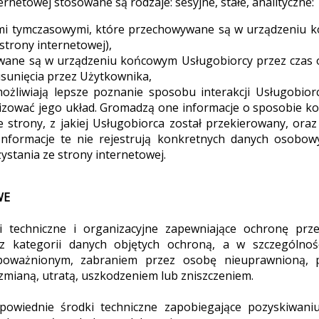
ernetowej stosowane są rodzaje: sesyjne, stałe, analityczne:
kami tymczasowymi, które przechowywane są w urządzeniu 
trony internetowej),
ywane są w urządzeniu końcowym Usługobiorcy przez czas 
 usunięcia przez Użytkownika,
możliwiają lepsze poznanie sposobu interakcji Usługobior
nizować jego układ. Gromadzą one informacje o sposobie ko
 strony, z jakiej Usługobiorca został przekierowany, oraz l
Informacje te nie rejestrują konkretnych danych osobow
ystania ze strony internetowej.
WE
dki techniczne i organizacyjne zapewniające ochronę pr
 kategorii danych objętych ochroną, a w szczególnoś
oważnionym, zabraniem przez osobę nieuprawnioną, 
zmianą, utratą, uszkodzeniem lub zniszczeniem.
powiednie środki techniczne zapobiegające pozyskiwani