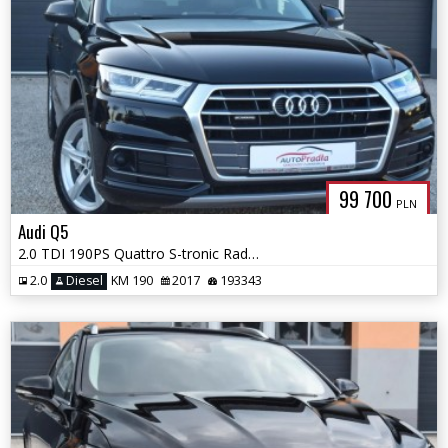
99 700
PLN
Audi Q5
2.0 TDI 190PS Quattro S-tronic Radary Fuul Ledy Keyless-Go Alcantara
2.0
Diesel
KM 190
2017
193343