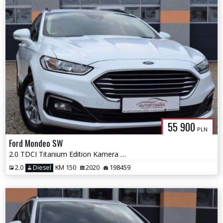
55 900
PLN
Ford Mondeo SW
2.0 TDCI Titanium Edition Kamera Navi Alum Pdc
2.0
Diesel
KM 150
2020
198459