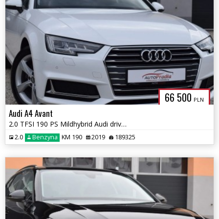
66 500
PLN
Audi A4 Avant
2.0 TFSI 190 PS Mildhybrid Audi drive Select Ledy Navi Matrix
2.0
Benzyna
KM 190
2019
189325