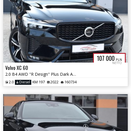
107 000
PLN
NETTO
Volvo XC 60
2.0 B4 AWD "R Design" Plus Dark Automatic Virtual Skóra Navi Ledy
2.0
Diesel
KM 197
2022
160734