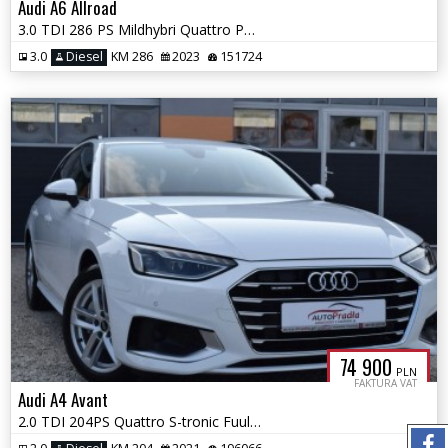
Audi A6 Allroad
3.0 TDI 286 PS Mildhybri Quattro Pneumatyka Ledy Matrix Webasto
3.0
Diesel
KM 286
2023
151724
74 900
PLN
FAKTURA VAT
Audi A4 Avant
2.0 TDI 204PS Quattro S-tronic Fuul Ledy Matrix Łopatki VAT-23%