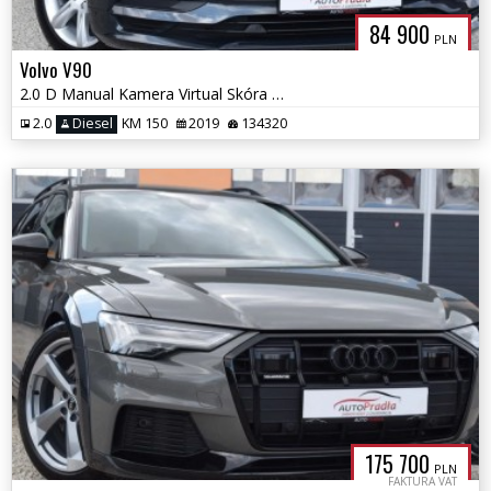
84 900
PLN
Volvo V90
2.0 D Manual Kamera Virtual Skóra Navi Ledy Blis
2.0
Diesel
KM 150
2019
134320
175 700
PLN
FAKTURA VAT