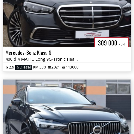
309 000
PLN
Mercedes-Benz Klasa S
400 d 4 MATIC Long 9G-Tronic Head-up Dociągi Hej Mercedes
2.9
Diesel
KM 330
2021
113000