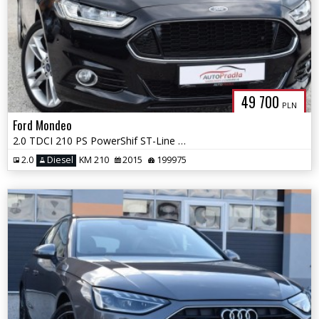
49 700
PLN
Ford Mondeo
2.0 TDCI 210 PS PowerShif ST-Line Fuul Ledy kamera Łopatki Navi Sony
2.0
Diesel
KM 210
2015
199975