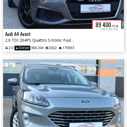
89 400
PLN
FAKTURA VAT
Audi A4 Avant
2.0 TDI 204PS Quattro S-tronic Fuul Ledy Matrix Łopatki VAT-23%
2.0
Diesel
KM 204
2022
170933