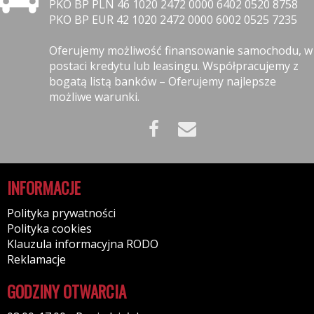
PKO BP PLN 46 1020 2472 0000 6402 0520 8758
PKO BP EUR 42 1020 2472 0000 6002 0525 7235
Oferujemy możliwość finansowanie samochodu, w
postaci kredytu lub leasingu. Współpracujemy z
bogatą listą banków – Oferujemy najlepsze
możliwe warunki.
INFORMACJE
Polityka prywatności
Polityka cookies
Klauzula informacyjna RODO
Reklamacje
GODZINY OTWARCIA