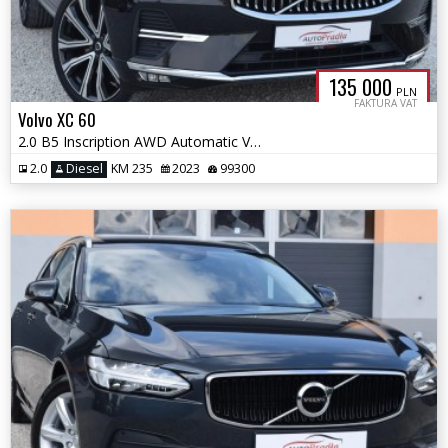
135 000
PLN
FAKTURA VAT
Volvo XC 60
2.0 B5 Inscription AWD Automatic Virtual Panorama Navi Ledy
2.0
Diesel
KM 235
2023
99300