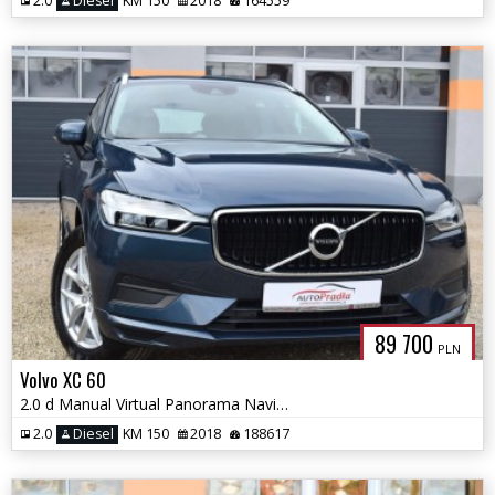
2.0
Diesel
KM 150
2018
164559
89 700
PLN
Volvo XC 60
2.0 d Manual Virtual Panorama Navi Ledy Blis
2.0
Diesel
KM 150
2018
188617