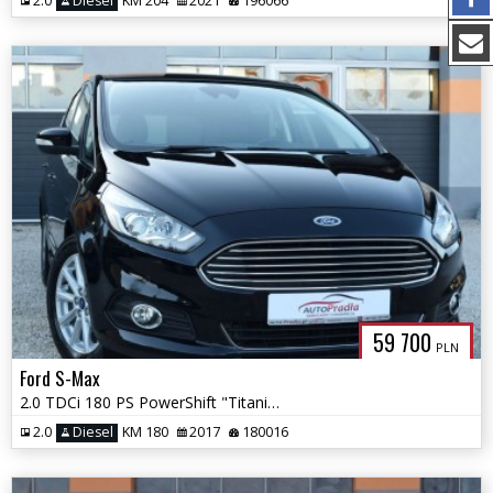
2.0
Diesel
KM 204
2021
196066
59 700
PLN
Ford S-Max
2.0 TDCi 180 PS PowerShift "Titanium" Sony Ledy Navi
2.0
Diesel
KM 180
2017
180016