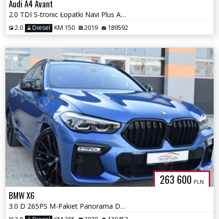
Audi A4 Avant
2.0 TDI S-tronic Łopatki Navi Plus Audi Connect FAKTURA VAT-23%
2.0
Diesel
KM 150
2019
189592
263 600
PLN
BMW X6
3.0 D 265PS M-Pakiet Panorama Dociągi Pneumatyka Ledy