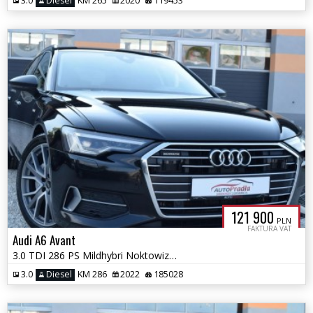
3.0
Diesel
KM 265
2020
119453
121 900
PLN
FAKTURA VAT
Audi A6 Avant
3.0 TDI 286 PS Mildhybri Noktowizor Quattro Pneumatyka Ledy Matrix
3.0
Diesel
KM 286
2022
185028