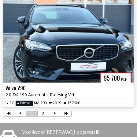
95 700
PLN
Volvo V90
2.0 D4 190 Automatic R-desing Virtual Skóra Navi Ledy Blis
2.0
Diesel
KM 190
2019
157600
1
2
Możliwość REZERWACJI pojazdu !!!