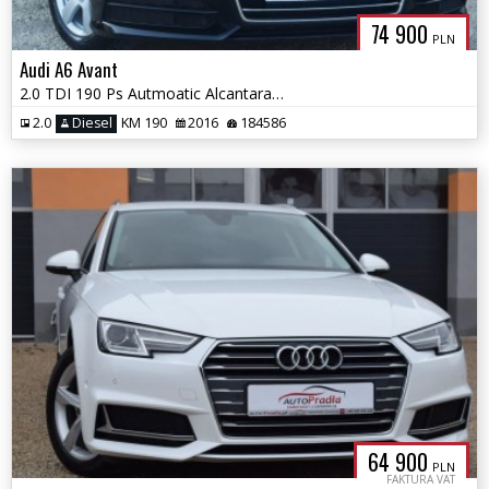
74 900
PLN
Audi A6 Avant
2.0 TDI 190 Ps Autmoatic Alcantara Navigation MMi Plus
2.0
Diesel
KM 190
2016
184586
64 900
PLN
FAKTURA VAT