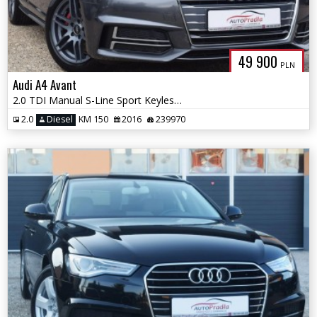
49 900
PLN
Audi A4 Avant
2.0 TDI Manual S-Line Sport Keyless-Go Ledy Navi
2.0
Diesel
KM 150
2016
239970