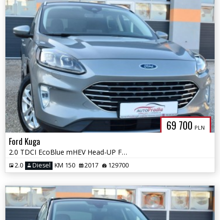
69 700
PLN
Ford Kuga
2.0 TDCI EcoBlue mHEV Head-UP Fuul Ledy kamera Navi Alum#
2.0
Diesel
KM 150
2017
129700