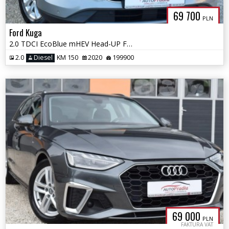
69 700
PLN
Ford Kuga
2.0 TDCI EcoBlue mHEV Head-UP Fuul Ledy kamera Navi Alum
2.0
Diesel
KM 150
2020
199900
69 000
PLN
FAKTURA VAT