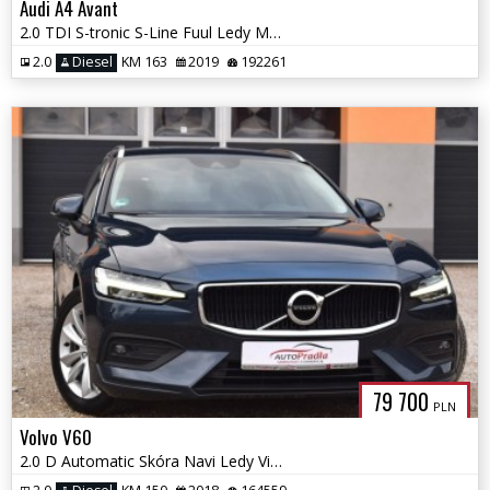
Audi A4 Avant
2.0 TDI S-tronic S-Line Fuul Ledy Matrix Łopatki VAT-23%
2.0
Diesel
KM 163
2019
192261
79 700
PLN
Volvo V60
2.0 D Automatic Skóra Navi Ledy Virtual Kamera