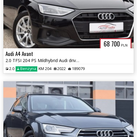
68 700
PLN
Audi A4 Avant
2.0 TFSI 204 PS Mildhybrid Audi drive Select Ledy Navi
2.0
Benzyna
KM 204
2022
189079