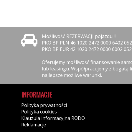
Możliwość REZERWACJI pojazdu !!!
PKO BP PLN 46 1020 2472 0000 6402 052
PKO BP EUR 42 1020 2472 0000 6002 052
Oferujemy możliwość finansowanie samo
lub leasingu. Współpracujemy z bogatą 
najlepsze możliwe warunki.
INFORMACJE
Polityka prywatności
Polityka cookies
Klauzula informacyjna RODO
Reklamacje