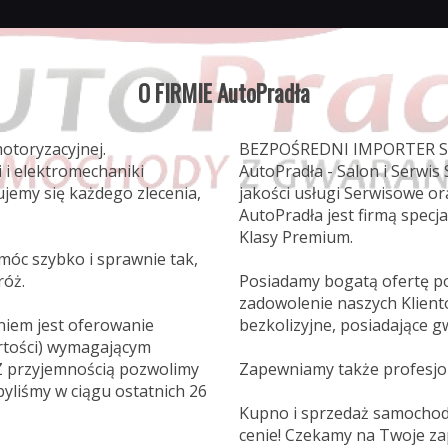
O FIRMIE AutoPradła
motoryzacyjnej.
BEZPOŚREDNI IMPORTER
 i elektromechaniki
AutoPradła - Salon i Serwi
ujemy się każdego zlecenia,
jakości usługi Serwisowe o
AutoPradła jest firmą spec
Klasy Premium.
móc szybko i sprawnie tak,
róż.
Posiadamy bogatą ofertę p
zadowolenie naszych Klien
iem jest oferowanie
bezkolizyjne, posiadające g
rtości) wymagającym
 Z przyjemnością pozwolimy
Zapewniamy także profesjo
yliśmy w ciągu ostatnich 26
Kupno i sprzedaż samochod
cenie! Czekamy na Twoje za