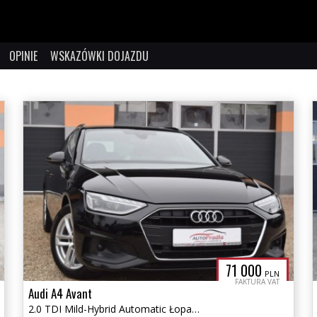
OPINIE
WSKAZÓWKI DOJAZDU
71 000
PLN
FAKTURA VAT
Audi A4 Avant
2.0 TDI Mild-Hybrid Automatic Łopatki Ledy Matrix Navi FAKTURA VAT-23%