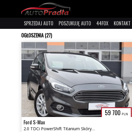
SPRZEDAJ AUTO
POSZUKUJĘ AUTO
44FOX
KONTAKT
OGŁOSZENIA (27)
59 700
PLN
Ford S-Max
2.0 TDCi PowerShift Titanium Skóry Fuul Ledy Navi