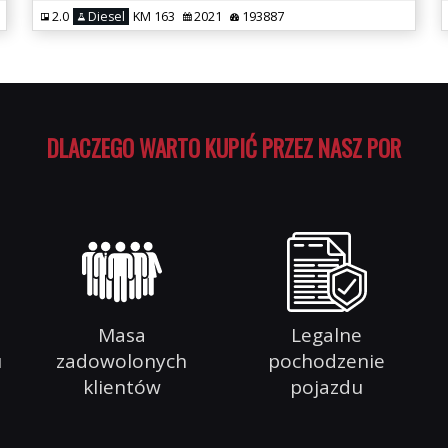
2.0
Diesel
KM 163
2021
193887
DLACZEGO WARTO KUPIĆ PRZEZ NASZ PORTAL
Masa
Legalne
u
zadowolonych
pochodzenie
klientów
pojazdu