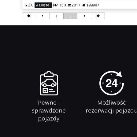
2.0
Diesel
KM 150
2017
199987
1
2
Pewne i
Możliwość
sprawdzone
rezerwacji pojazd
pojazdy