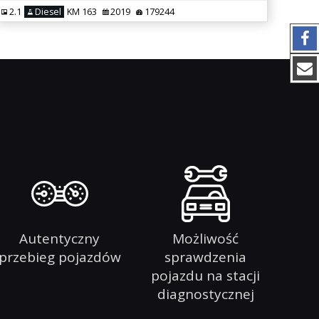
2.1
Diesel
KM 163
2019
179244
Autentyczny
Możliwość
przebieg pojazdów
sprawdzenia
pojazdu na stacji
diagnostycznej